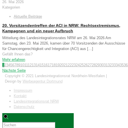
26. Mai 2026
Kategorien
Aktuelle Beiträge
20. Vorsitzendentreffen der ACI in NRW: Rechtsextremismus,
Kampagnen und ein neuer Aufbruch
Mitteilung des Landesintegrationsrates NRW am 26. Mai 2026 Am
Samstag, den 23. Mai 2026, kamen über 70 Vorsitzenden der Ausschüsse
für Chancengerechtigkeit und Integration (ACI) aus
[…]
Gefällt Ihnen das?
Mehr erfahren
1
2
3
4
5
6
7
8
9
10
11
12
13
14
15
16
17
18
19
20
21
22
23
24
25
26
27
28
29
30
31
32
33
34
35
36
Nächste Seite
Copyright © 2021 Landesintegrationsrat Nordrhein-Westfalen |
Design by
Werbeagentur Dortmund
Impressum
Kontakt
Landesintegrationsrat NRW
Datenschutz